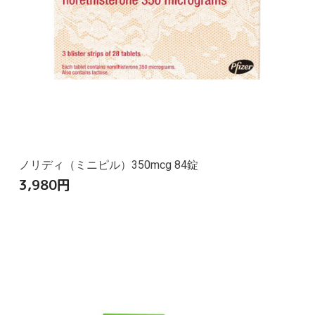
ノリディ（ミニピル）350mcg 84錠
3,980
円