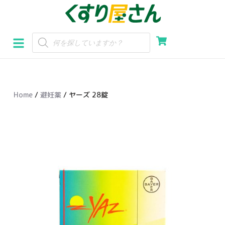
コ
ン
テ
ン
ツ
へ
Home
/
避妊薬
/ ヤーズ 28錠
ス
キ
ッ
プ