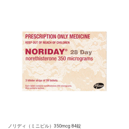
ノリディ（ミニピル）350mcg 84錠