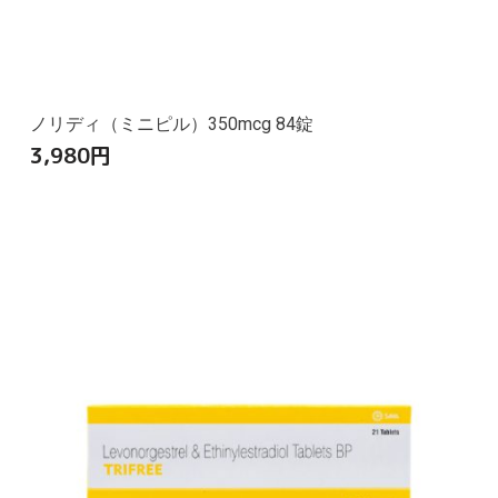
ノリディ（ミニピル）350mcg 84錠
3,980
円