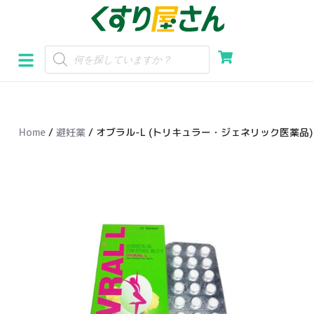
コ
ン
テ
ン
ツ
へ
Home
/
避妊薬
/ オブラル-L (トリキュラー・ジェネリック医薬品)
ス
キ
ッ
プ