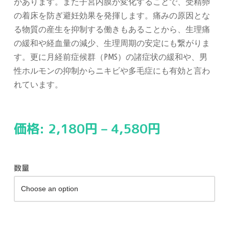
があります。また子宮内膜が変化することで、受精卵
の着床を防ぎ避妊効果を発揮します。痛みの原因とな
る物質の産生を抑制する働きもあることから、生理痛
の緩和や経血量の減少、生理周期の安定にも繋がりま
す。更に月経前症候群（PMS）の諸症状の緩和や、男
性ホルモンの抑制からニキビや多毛症にも有効と言わ
れています。
価格:
2,180
円
–
4,580
円
数量