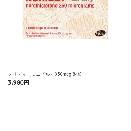
ノリディ（ミニピル）350mcg 84錠
3,980
円