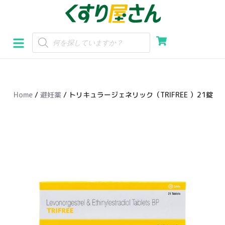
コ
ン
テ
ン
ツ
へ
Home
/
避妊薬
/ トリキュラージェネリック（TRIFREE ）21錠
ス
キ
ッ
プ