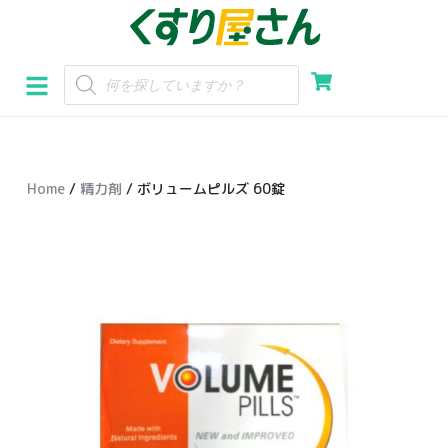
コ
ン
テ
ン
ツ
へ
Home
/
精力剤
/ ボリュームピルズ 60錠
ス
キ
ッ
プ