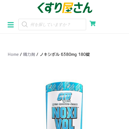
コ
ン
テ
ン
ツ
へ
Home
/
精力剤
/ ノキシボル 6380mg 180錠
ス
キ
ッ
プ