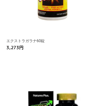
エクストラガラナ60錠
3,273
円