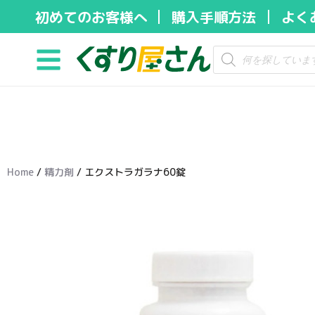
初めてのお客様へ
購入手順方法
よく
コ
ン
テ
ン
ツ
へ
ス
キ
Home
/
精力剤
/ エクストラガラナ60錠
ッ
プ