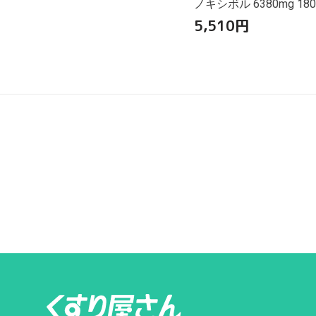
ノキシボル 6380mg 18
5,510
円