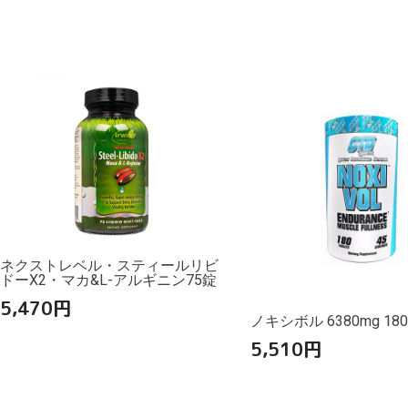
ネクストレベル・スティールリビ
ドーX2・マカ&L-アルギニン75錠
5,470
円
ノキシボル 6380mg 18
5,510
円