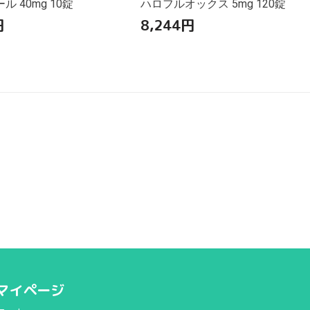
 40mg 10錠
ハロフルオックス 5mg 120錠
円
8,244
円
マイページ