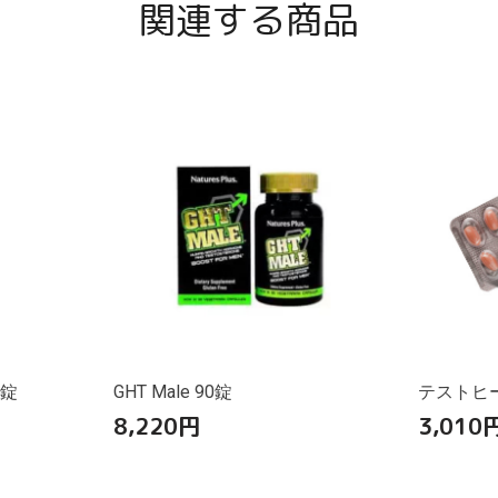
関連する商品
0錠
GHT Male 90錠
テストヒール
8,220
円
3,010