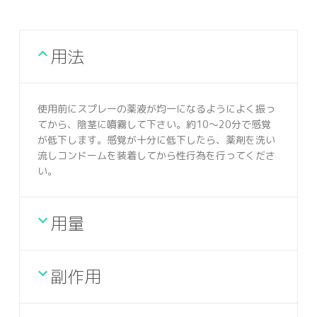
用法
使用前にスプレーの薬液が均一になるようによく振っ
てから、陰茎に噴霧して下さい。約10～20分で感覚
が低下します。感覚が十分に低下したら、薬剤を洗い
流しコンドームを装着してから性行為を行ってくださ
い。
用量
副作用