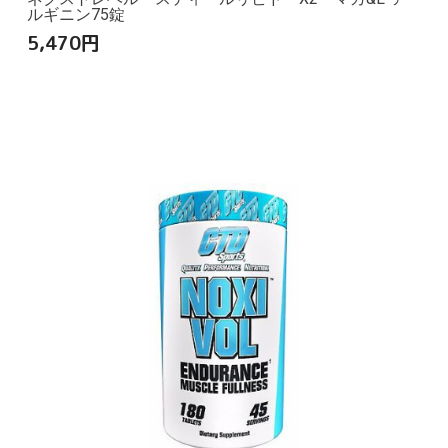
ルギニン75錠
5,470
円