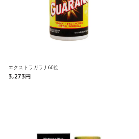
エクストラガラナ60錠
3,273
円