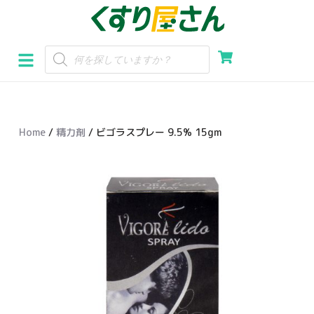
コ
ン
テ
ン
ツ
へ
Home
/
精力剤
/ ビゴラスプレー 9.5% 15gm
ス
キ
ッ
プ