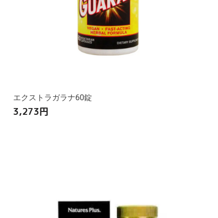
エクストラガラナ60錠
3,273
円