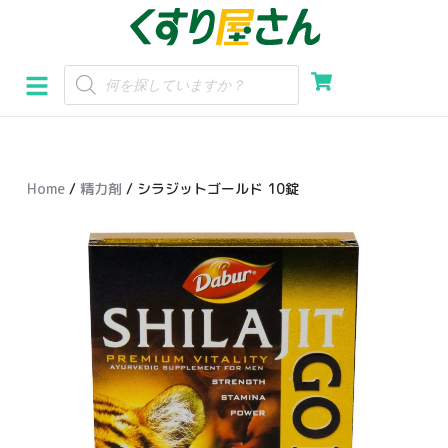
コ
ン
テ
ン
ツ
へ
Home
/
精力剤
/ シラジットゴールド 10錠
ス
キ
ッ
プ