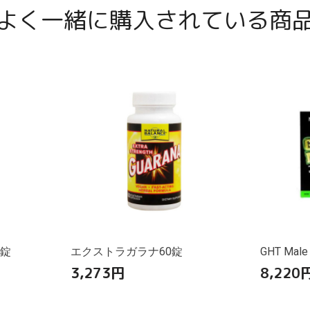
よく一緒に購入されている商
0錠
エクストラガラナ60錠
GHT Male
3,273
円
8,220