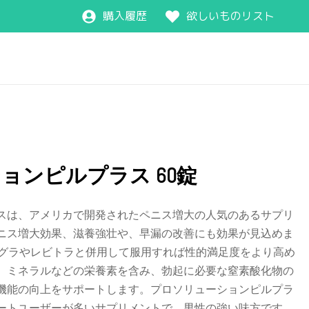
購入履歴
欲しいものリスト
ョンピルプラス 60錠
スは、アメリカで開発されたペニス増大の人気のあるサプリ
ニス増大効果、滋養強壮や、早漏の改善にも効果が見込めま
アグラやレビトラと併用して服用すれば性的満足度をより高め
、ミネラルなどの栄養素を含み、勃起に必要な窒素酸化物の
機能の向上をサポートします。プロソリューションピルプラ
ートユーザーが多いサプリメントで、男性の強い味方です。