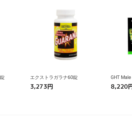
0錠
エクストラガラナ60錠
GHT Male
3,273
円
8,220