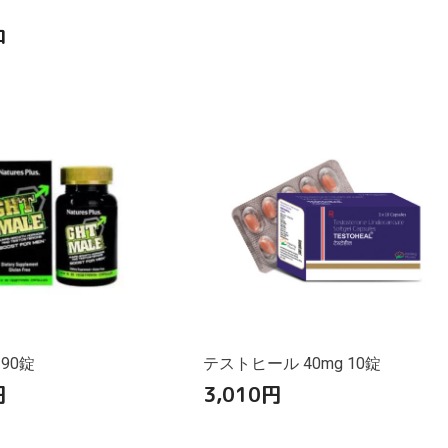
品
 90錠
テストヒール 40mg 10錠
円
3,010
円