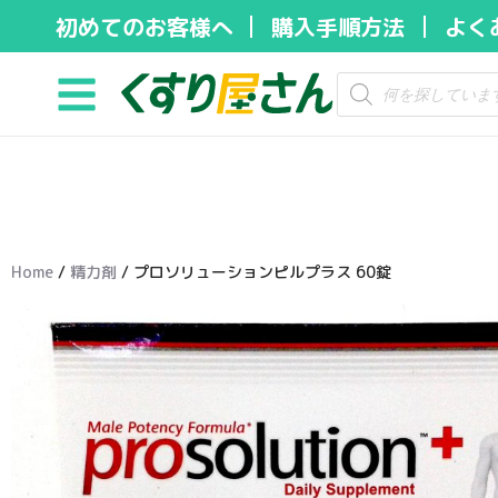
初めてのお客様へ
購入手順方法
よく
コ
ン
テ
ン
ツ
へ
ス
キ
Home
/
精力剤
/ プロソリューションピルプラス 60錠
ッ
プ