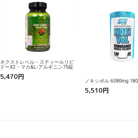
ネクストレベル・スティールリビ
ドーX2・マカ&L-アルギニン75錠
5,470
円
ノキシボル 6380mg 18
5,510
円