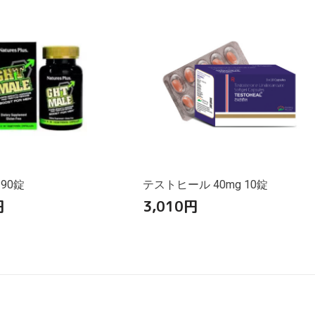
 90錠
テストヒール 40mg 10錠
円
3,010
円