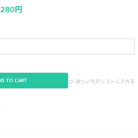
,280
円
DD TO CART
欲しいものリストに入れる
る