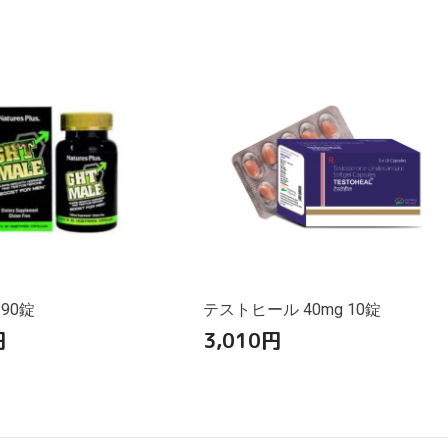
 90錠
テストヒール 40mg 10錠
円
3,010
円