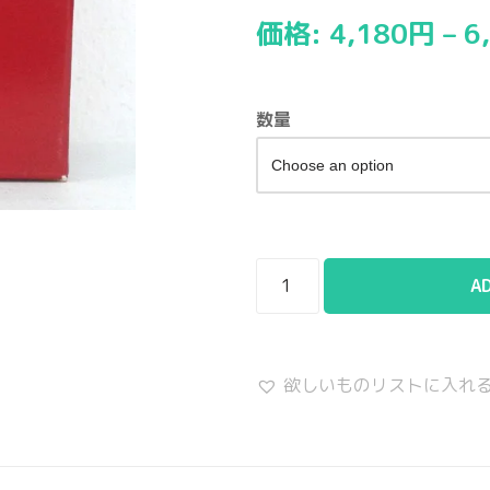
価格:
4,180
円
–
6
数量
A
欲しいものリストに入れ