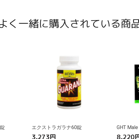
よく一緒に購入されている商
0錠
エクストラガラナ60錠
GHT Male
3,273
円
8,220