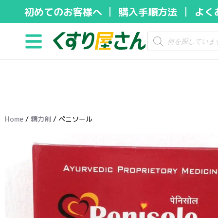
初めてのお客様へ
購入手順方法
よく
コ
ン
テ
ン
ツ
へ
ス
キ
Home
/
精力剤
/ ペニソール
ッ
プ