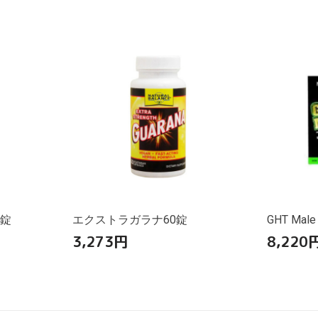
0錠
エクストラガラナ60錠
GHT Male
3,273
円
8,220