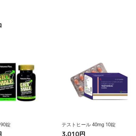
品
 90錠
テストヒール 40mg 10錠
円
3,010
円