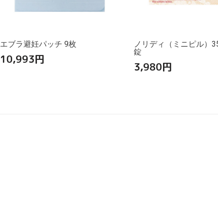
エブラ避妊パッチ 9枚
ノリディ（ミニピル）350
錠
10,993
円
3,980
円