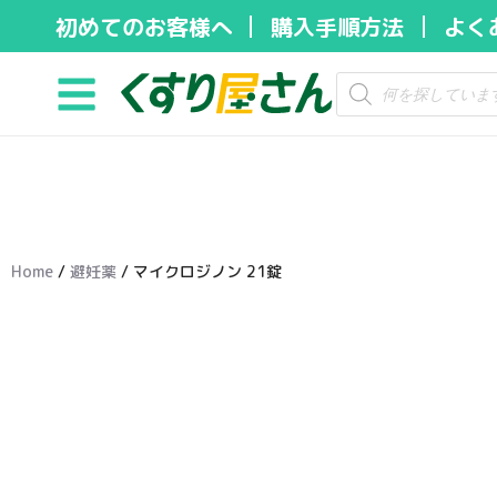
初めてのお客様へ
購入手順方法
よく
コ
ン
テ
ン
ツ
へ
ス
キ
Home
/
避妊薬
/ マイクロジノン 21錠
ッ
プ