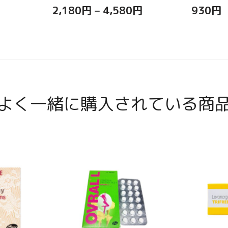
2,180
円
–
4,580
円
930
円
よく一緒に購入されている商