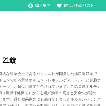
購入履歴
欲しいものリスト
21錠
有名な製薬会社であるバイエル社が開発した経口避妊薬で
ルモンである黄体ホルモン（レボノルゲストレル）と卵胞ホ
オール）が超低用量で配合されています。この黄体ホルモン
HO（世界保健機関）からも避妊効果の高さと安全性が認め
います。避妊効果以外にも崩れてしまったホルモンバランス
安定させたり、肌荒れを改善したり、生理前のイライラを落