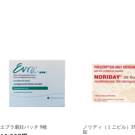
エブラ避妊パッチ 9枚
ノリディ（ミニピル）350
錠