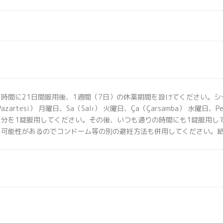
じ時間に21日間服用後、1週間（7日）の休薬期間を設けてください。
tesi） 月曜日、Sa（Salı） 火曜日、Ça（Çarsamba） 水曜日、Pe（P
た分を1錠服用してください。その後、いつも通りの時間にも1錠服用し
る可能性があるのでコンドーム等の別の避妊方法も併用してください。結