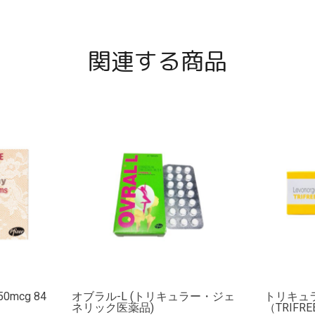
関連する商品
mcg 84
オブラル-L (トリキュラー・ジェ
トリキュ
ネリック医薬品)
（TRIFRE