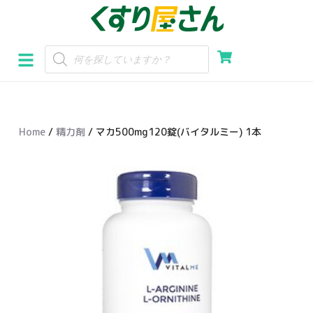
コ
ン
テ
ン
ツ
へ
Home
/
精力剤
/ マカ500mg120錠(バイタルミー) 1本
ス
キ
ッ
プ