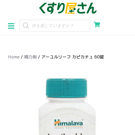
コ
ン
テ
ン
ツ
へ
Home
/
精力剤
/ アーユルリーフ カピカチュ 60錠
ス
キ
ッ
プ