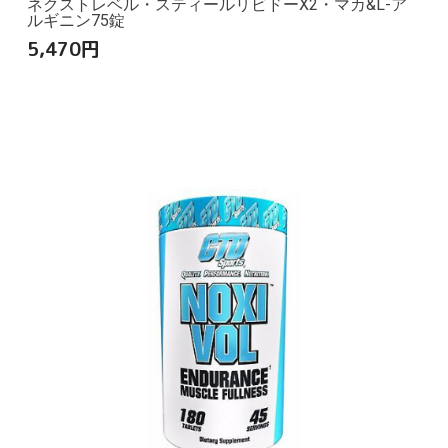
ネクストレベル・スティールリビドーX2・マカ&L-ア
ルギニン75錠
5,470
円