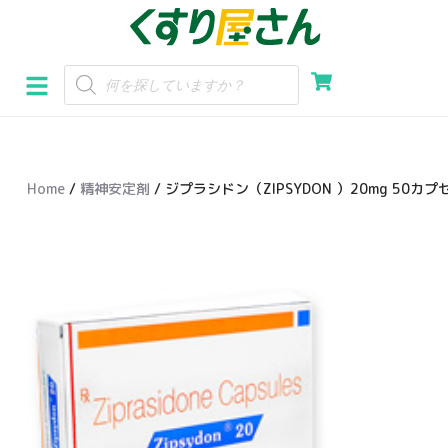
コ
ン
テ
ン
ツ
へ
Home
/
精神安定剤
/ ジプラシドン（ZIPSYDON ）20mg 50カプ
ス
キ
ッ
プ