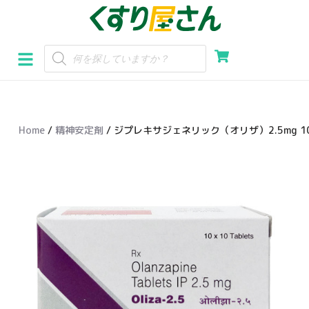
コ
ン
テ
ン
ツ
へ
Home
/
精神安定剤
/ ジプレキサジェネリック（オリザ）2.5mg 1
ス
キ
ッ
プ