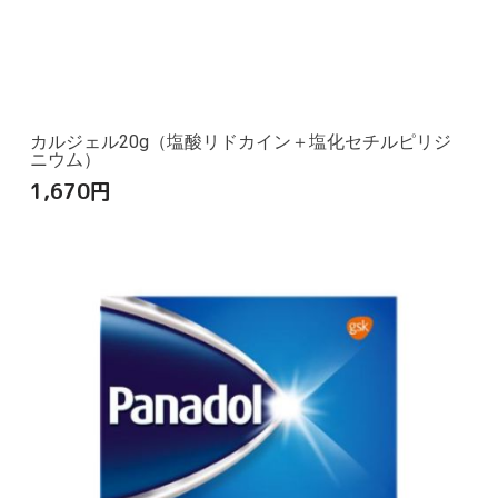
カルジェル20g（塩酸リドカイン＋塩化セチルピリジ
ニウム）
1,670
円