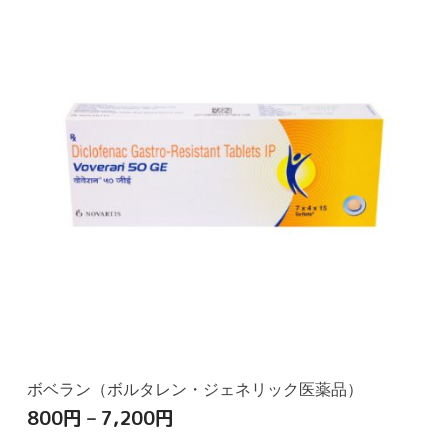
ボベラン（ボルタレン・ジェネリック医薬品）
800
円
–
7,200
円