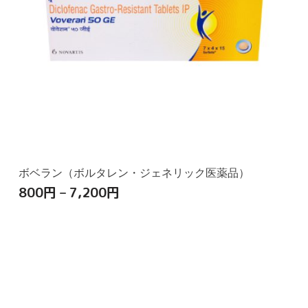
ボベラン（ボルタレン・ジェネリック医薬品）
800
円
–
7,200
円