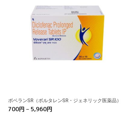
ボベランSR（ボルタレンSR・ジェネリック医薬品）
700
円
–
5,960
円