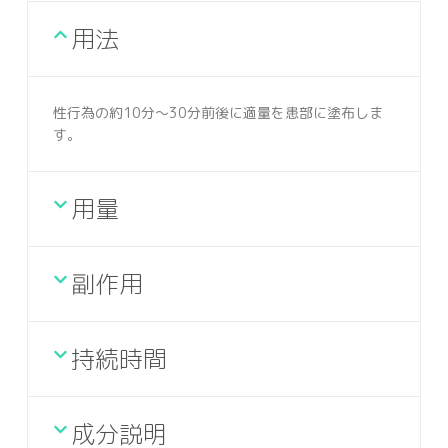
用法
性行為の約10分～30分前後に適量を患部に塗布しま
す。
用量
副作用
持続時間
成分説明