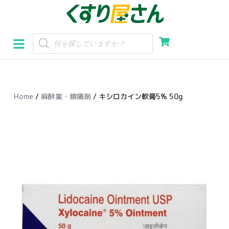
コ
ン
テ
ン
ツ
へ
Home
/
麻酔薬・鎮痛剤
/ キシロカイン軟膏5% 50g
ス
キ
ッ
プ