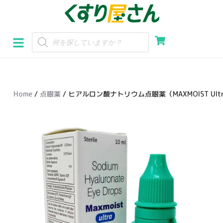
コ
ン
テ
ン
ツ
へ
Home
/
点眼薬
/ ヒアルロン酸ナトリウム点眼薬（MAXMOIST Ultra
ス
キ
ッ
プ