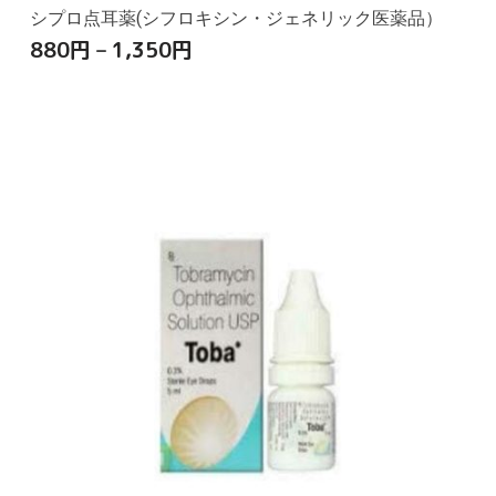
シプロ点耳薬(シフロキシン・ジェネリック医薬品）
880
円
–
1,350
円