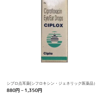
シプロ点耳薬(シフロキシン・ジェネリック医薬品）
880
円
–
1,350
円