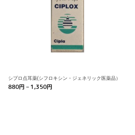
シプロ点耳薬(シフロキシン・ジェネリック医薬品）
880
円
–
1,350
円