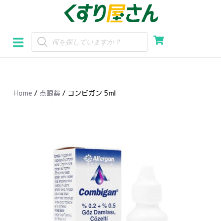
コ
ン
テ
ン
ツ
へ
Home
/
点眼薬
/ コンビガン 5ml
ス
キ
ッ
プ