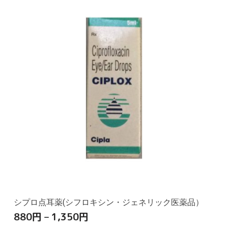
シプロ点耳薬(シフロキシン・ジェネリック医薬品）
880
円
–
1,350
円