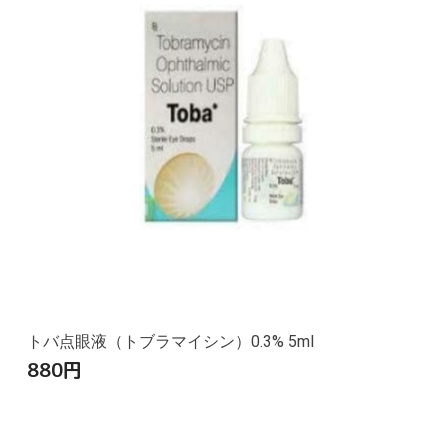
トバ点眼液（トブラマイシン）0.3% 5ml
880
円