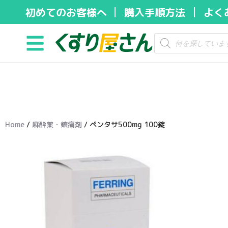
初めてのお客様へ
購入手順方法
よく
コ
ン
テ
ン
ツ
へ
ス
キ
Home
/
麻酔薬・鎮痛剤
/ ペンタサ500mg 100錠
ッ
プ