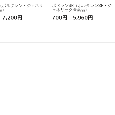
（ボルタレン・ジェネリ
ボベランSR（ボルタレンSR・ジ
品）
ェネリック医薬品）
–
7,200
円
700
円
–
5,960
円