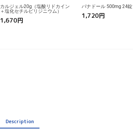
カルジェル20g（塩酸リドカイン
パナドール 500mg 24錠
＋塩化セチルピリジニウム）
1,720
円
1,670
円
Description