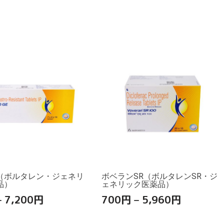
（ボルタレン・ジェネリ
ボベランSR（ボルタレンSR・ジ
品）
ェネリック医薬品）
–
7,200
円
700
円
–
5,960
円