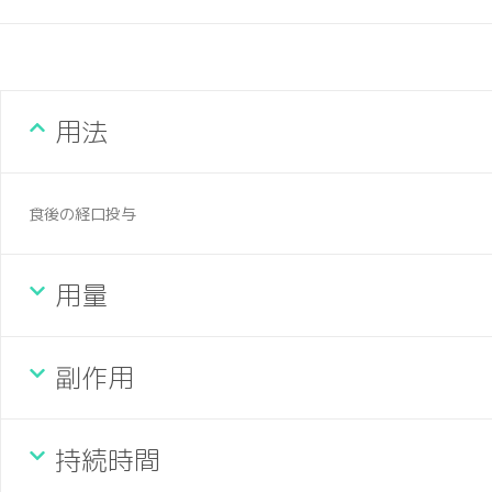
用法
食後の経口投与
用量
副作用
持続時間