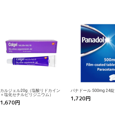
カルジェル20g（塩酸リドカイン
パナドール 500mg 24錠
＋塩化セチルピリジニウム）
1,720
円
1,670
円