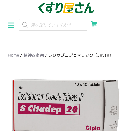
コ
ン
テ
ン
ツ
へ
Home
/
精神安定剤
/ レクサプロジェネリック（Jovail）
ス
キ
ッ
プ