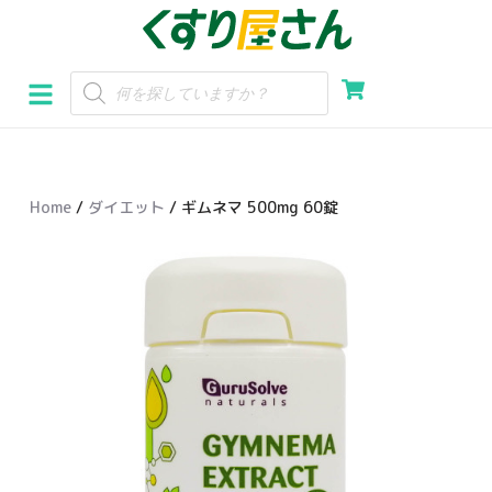
コ
ン
テ
ン
ツ
へ
Home
/
ダイエット
/ ギムネマ 500mg 60錠
ス
キ
ッ
プ