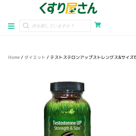
コ
ン
テ
ン
ツ
へ
Home
/
ダイエット
/ テストステロンアップストレングス&サイズ6
ス
キ
ッ
プ