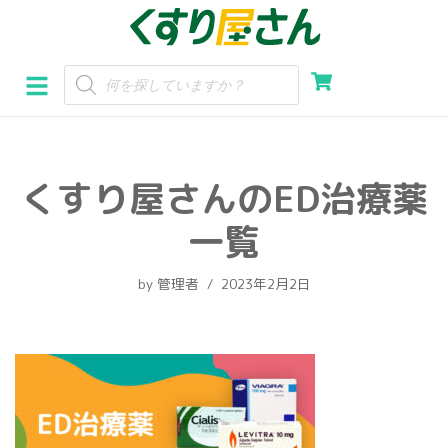
コ
ン
テ
ン
ツ
へ
くすり屋さんのED治療薬
ス
キ
一覧
ッ
プ
by
管理者
2023年2月2日