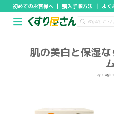
初めてのお客様へ
購入手順方法
よく
コ
ン
テ
ン
ツ
肌の美白と保湿な
へ
ス
ム
キ
ッ
by
slogin
プ