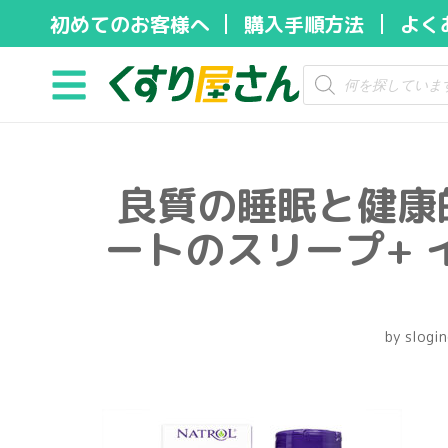
初めてのお客様へ
購入手順方法
よく
コ
ン
テ
ン
ツ
良質の睡眠と健康
へ
ス
ートのスリープ+ 
キ
ッ
プ
by
slogin