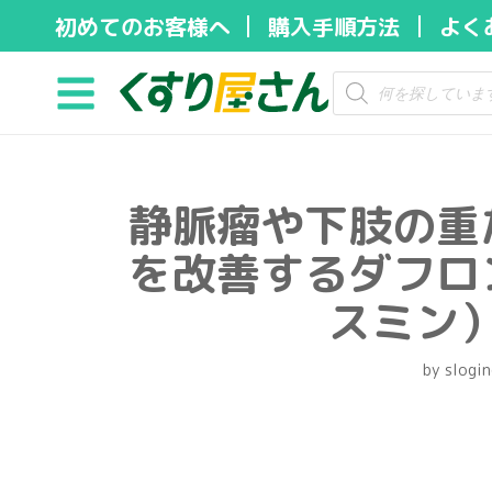
初めてのお客様へ
購入手順方法
よく
コ
ン
テ
ン
ツ
静脈瘤や下肢の重
へ
ス
を改善するダフロ
キ
ッ
スミン）
プ
by
slogin