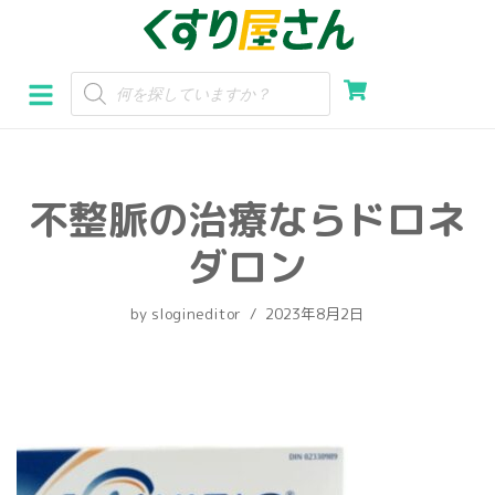
コ
ン
テ
ン
ツ
へ
不整脈の治療ならドロネ
ス
キ
ダロン
ッ
プ
by
slogineditor
2023年8月2日