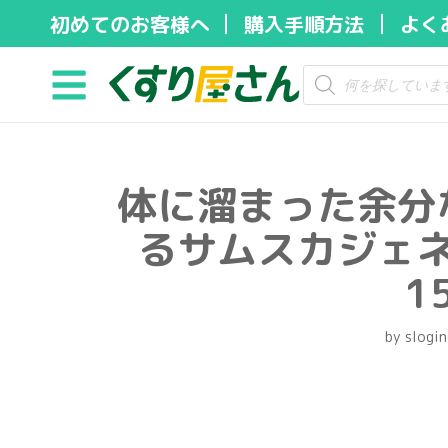
初めてのお客様へ
購入手順方法
よく
コ
ン
テ
ン
ツ
体に溜まった余分
へ
ス
るサムスカジェ
キ
ッ
1
プ
by
slogin