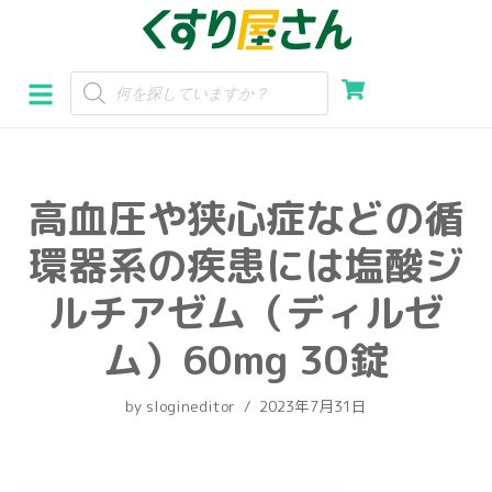
コ
ン
テ
ン
ツ
へ
高血圧や狭心症などの循
ス
キ
環器系の疾患には塩酸ジ
ッ
プ
ルチアゼム（ディルゼ
ム）60mg 30錠
by
slogineditor
2023年7月31日