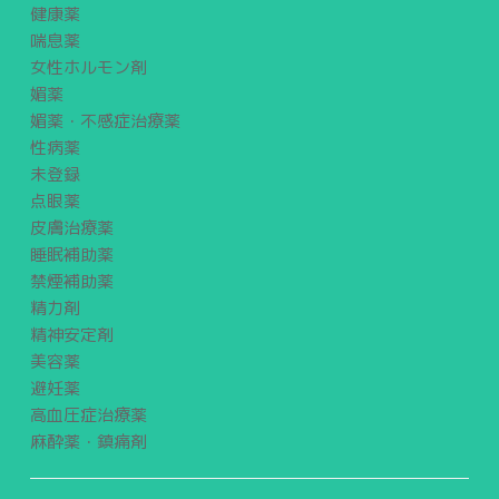
健康薬
喘息薬
女性ホルモン剤
媚薬
媚薬・不感症治療薬
性病薬
未登録
点眼薬
皮膚治療薬
睡眠補助薬
禁煙補助薬
精力剤
精神安定剤
美容薬
避妊薬
高血圧症治療薬
麻酔薬・鎮痛剤