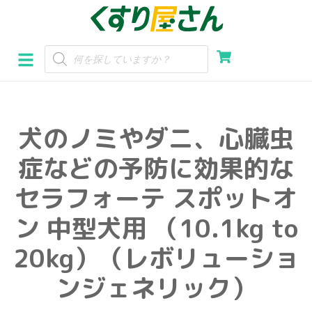
コ
ン
テ
ン
ツ
へ
犬のノミやダニ、心臓虫
ス
キ
症などの予防に効果的な
ッ
プ
セラフォーテ スポットオ
ン 中型犬用 （10.1kg to
20kg）（レボリューショ
ンジェネリック）