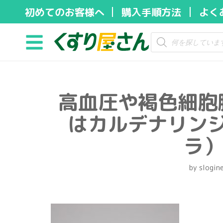
初めてのお客様へ
購入手順方法
よく
コ
ン
テ
ン
ツ
高血圧や褐色細胞
へ
ス
はカルデナリン
キ
ッ
ラ）
プ
by
slogin