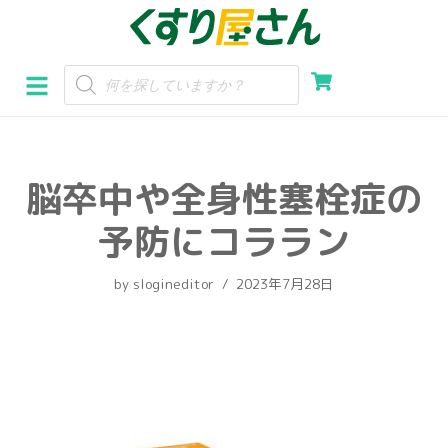
コ
ン
テ
ン
ツ
へ
脳卒中や全身性塞栓症の
ス
キ
予防にコララン
ッ
プ
by
slogineditor
2023年7月28日