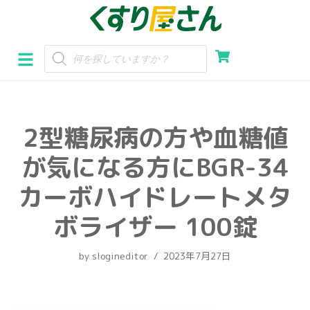
コ
ン
テ
ン
ツ
へ
2型糖尿病の方や血糖値
ス
キ
が気になる方にBGR-34
ッ
プ
カーボハイドレートメタ
ボライザー 100錠
by
slogineditor
2023年7月27日