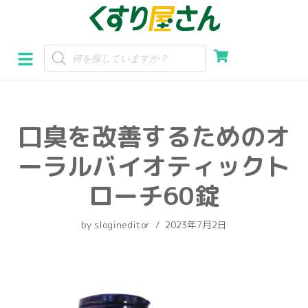
コ
ン
テ
ン
ツ
へ
口臭を改善するためのオ
ス
キ
ーラルバイオティックト
ッ
プ
ローチ60錠
by
slogineditor
2023年7月2日