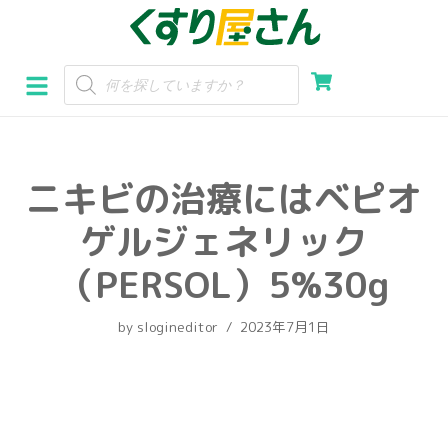
コ
ン
テ
ン
ツ
へ
ニキビの治療にはベピオ
ス
キ
ゲルジェネリック
ッ
プ
（PERSOL）5%30g
by
slogineditor
2023年7月1日