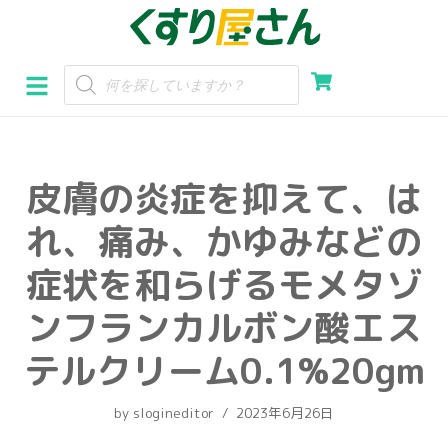
コ
ン
テ
ン
ツ
へ
皮膚の炎症を抑えて、は
ス
キ
れ、痛み、かゆみなどの
ッ
プ
症状を和らげるモメタゾ
ンフランカルボン酸エス
テルクリーム0.1%20gm
by
slogineditor
2023年6月26日