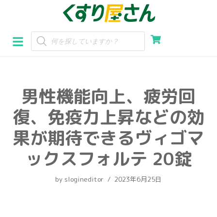
コ
ン
テ
ン
ツ
へ
男性機能向上、疲労回
ス
キ
復、免疫力上昇などの効
ッ
プ
果が期待できるヴィゴマ
ックスフォルテ 20錠
by
slogineditor
2023年6月25日