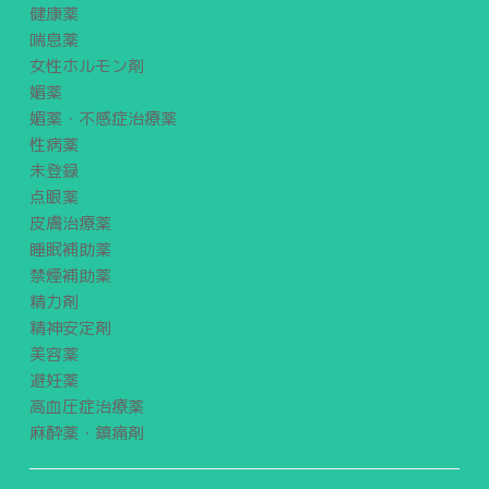
健康薬
喘息薬
女性ホルモン剤
媚薬
媚薬・不感症治療薬
性病薬
未登録
点眼薬
皮膚治療薬
睡眠補助薬
禁煙補助薬
精力剤
精神安定剤
美容薬
避妊薬
高血圧症治療薬
麻酔薬・鎮痛剤