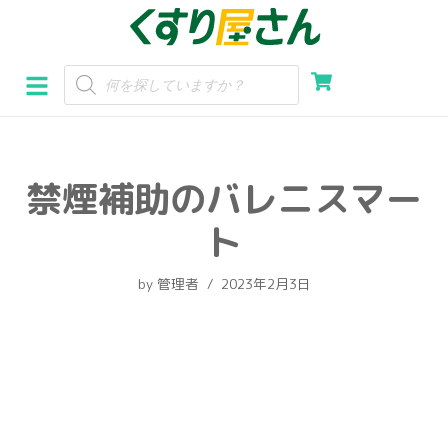
コ
ン
テ
ン
ツ
へ
禁煙補助のバレニスマー
ス
キ
ト
ッ
プ
by
管理者
2023年2月3日