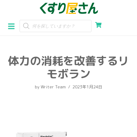
コ
ン
テ
ン
ツ
へ
体力の消耗を改善するリ
ス
キ
モボラン
ッ
プ
by
Writer Team
2023年1月24日