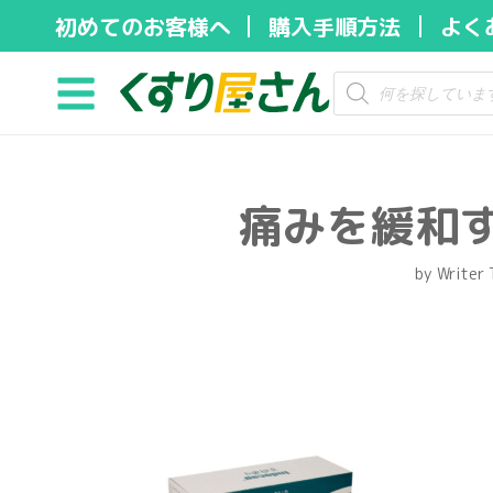
初めてのお客様へ
購入手順方法
よく
コ
ン
テ
ン
ツ
痛みを緩和
へ
ス
キ
by
Writer
ッ
プ