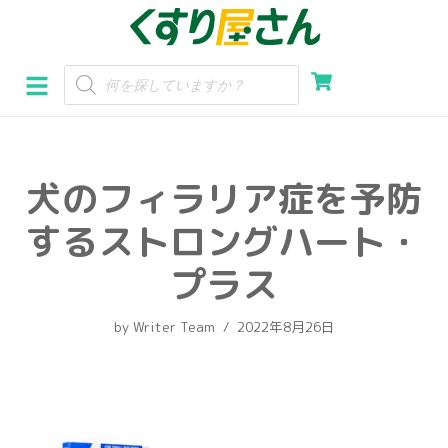
コ
ン
テ
ン
ツ
へ
犬のフィラリア症を予防
ス
キ
するストロングハート・
ッ
プ
プラス
by
Writer Team
2022年8月26日