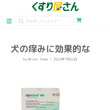
コ
ン
テ
ン
ツ
へ
犬の痒みに効果的な
ス
キ
by
Writer Team
2022年7月22日
ッ
プ