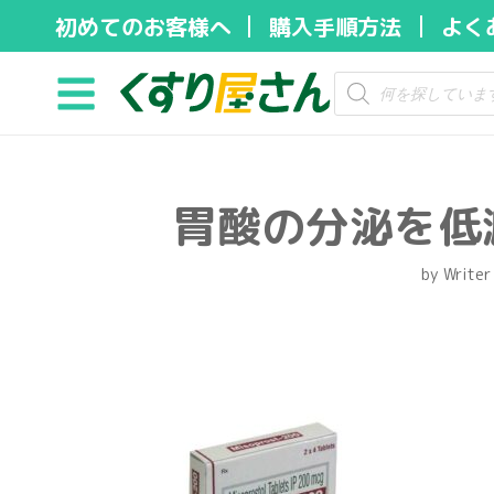
初めてのお客様へ
購入手順方法
よく
コ
ン
テ
ン
ツ
胃酸の分泌を低
へ
ス
キ
by
Writer
ッ
プ