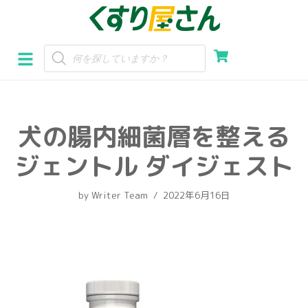
コ
ン
テ
ン
ツ
へ
犬の腸内細菌層を整える
ス
キ
ジェントル ダイジェスト
ッ
プ
by
Writer Team
2022年6月16日