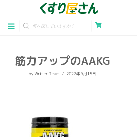
コ
ン
テ
ン
ツ
へ
筋力アップのAAKG
ス
キ
by
Writer Team
2022年6月15日
ッ
プ