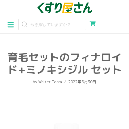
コ
ン
テ
ン
ツ
へ
育毛セットのフィナロイ
ス
キ
ド+ミノキシジル セット
ッ
プ
by
Writer Team
2022年5月30日