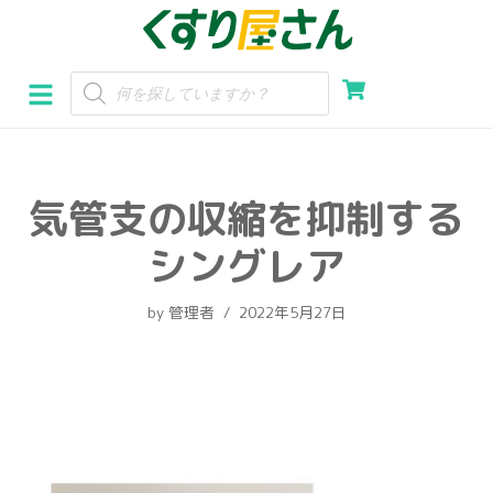
コ
ン
テ
ン
ツ
へ
気管支の収縮を抑制する
ス
キ
シングレア
ッ
プ
by
管理者
2022年5月27日