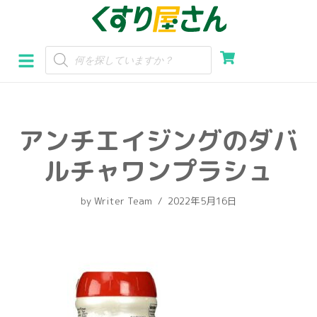
コ
ン
テ
ン
ツ
へ
アンチエイジングのダバ
ス
キ
ルチャワンプラシュ
ッ
プ
by
Writer Team
2022年5月16日