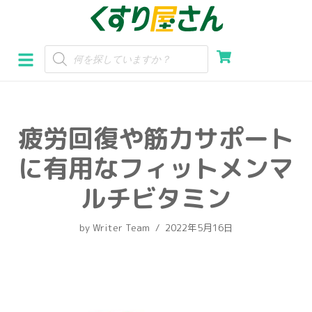
コ
ン
テ
ン
ツ
へ
疲労回復や筋力サポート
ス
キ
に有用なフィットメンマ
ッ
プ
ルチビタミン
by
Writer Team
2022年5月16日