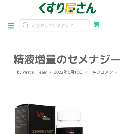
コ
ン
テ
ン
ツ
へ
精液増量のセメナジー
ス
キ
by
Writer Team
2022年5月16日
1件のコメント
ッ
プ